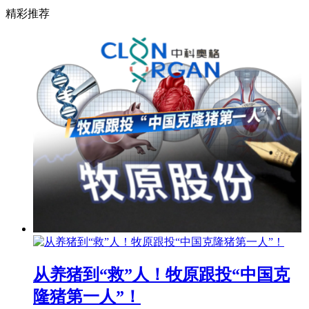
精彩推荐
从养猪到“救”人！牧原跟投“中国克
隆猪第一人”！