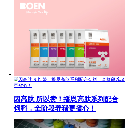
因高肽 所以赞！播恩高肽系列配合
饲料，全阶段养猪更省心！