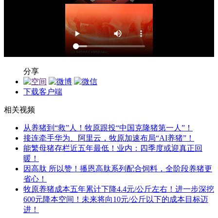
分享
下载客户端
相关视频
从养猪到“救”人！牧原跟投“中国克隆猪第一人”！
接连牵手华为、阿里云，牧原加速布局“AI养猪”！
能繁母猪存栏近五年最低！业内：四季度或迎真正回
暖！
因高肽 所以赞！播恩高肽系列配合饲料，全阶段养猪更
省心！
牧原养猪成本五年累计下降4.4元/公斤左右！进一步深挖
600元降本空间！未来将向10元/公斤以下的成本目标迈
进！