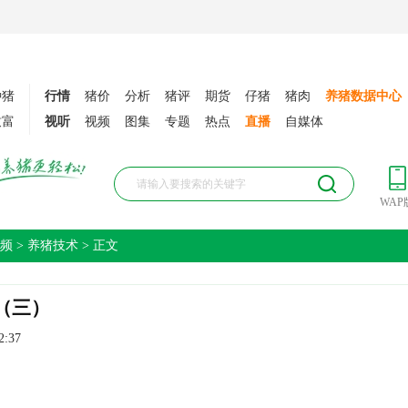
种猪
行情
猪价
分析
猪评
期货
仔猪
猪肉
养猪数据中心
致富
视听
视频
图集
专题
热点
直播
自媒体
WAP
频
>
养猪技术
> 正文
（三）
2:37