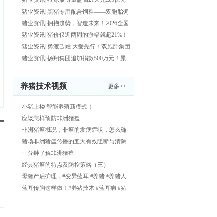
元/公斤左右！进一步深挖600
猪业资讯
|
牧原股份董监高21天完成5亿元
增持！承诺一年不减持！
猪业资讯
|
黑猪专用配合饲料——双胞胎饲
料黑猪王！能吃能长、日增
猪业资讯
|
拥抱趋势，智造未来！2026全国
猪业数影科技研学第二站走
猪业资讯
|
猪价仅近两周的涨幅就超21%！
仔猪价格多地冲破300元关口！
猪业资讯
|
勇渡己难 大爱先行！双胞胎集团
捐赠1000万元物资！驰援
猪业资讯
|
扬翔集团追加捐款500万元！累
计捐助 现金1100万元！
养猪技术视频
更多>>
小猪上楼 智能养殖新模式！
应该怎样预防非洲猪瘟
非洲猪瘟概况，非瘟的发病症状，怎么确
诊
猪场非洲猪瘟传播的五大有效阻断与清除
关键技术生物安全
一分钟了解非洲猪瘟
经典猪瘟的特点及防控策略（三）
母猪产后护理，#变异蓝耳 #养猪 #养猪人
#猪场 #养猪技术
蓝耳传胸这样做！#养猪技术 #蓝耳病 #猪
蓝耳病 #猪病防控