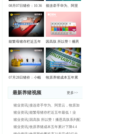
08月07日猪价：10.36
接连牵手华为、阿里
元/公斤！
云，牧原加
能繁母猪存栏近五年
因高肽 所以赞！播恩
最低！业内
高肽系列
07月28日猪价：小幅
牧原养猪成本五年累
上涨！短期
计下降4.4
最新养猪视频
更多>>
猪业资讯
|
接连牵手华为、阿里云，牧原加
速布局“AI养猪”！
猪业资讯
|
能繁母猪存栏近五年最低！业
内：四季度或迎真正回暖！
猪业资讯
|
因高肽 所以赞！播恩高肽系列配
合饲料，全阶段养猪更省
猪业资讯
|
牧原养猪成本五年累计下降4.4