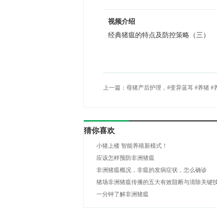
视频介绍
经典猪瘟的特点及防控策略（三）
上一篇：
母猪产后护理，#变异蓝耳 #养猪 #
场 #养猪技术
猜你喜欢
小猪上楼 智能养殖新模式！
应该怎样预防非洲猪瘟
非洲猪瘟概况，非瘟的发病症状，怎么确诊
猪场非洲猪瘟传播的五大有效阻断与清除关键
策略三大误区
一分钟了解非洲猪瘟