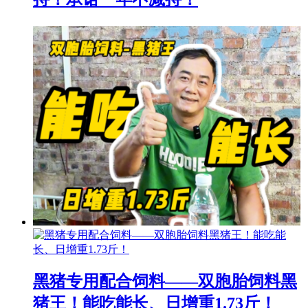
黑猪专用配合饲料——双胞胎饲料黑
猪王！能吃能长、日增重1.73斤！