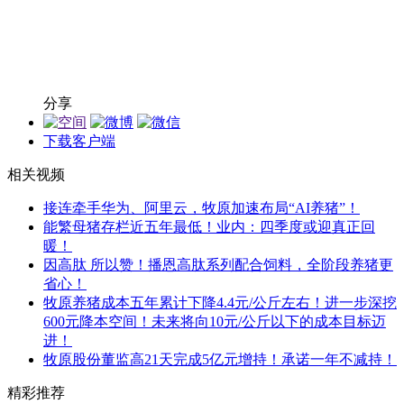
分享
下载客户端
相关视频
接连牵手华为、阿里云，牧原加速布局“AI养猪”！
能繁母猪存栏近五年最低！业内：四季度或迎真正回
暖！
因高肽 所以赞！播恩高肽系列配合饲料，全阶段养猪更
省心！
牧原养猪成本五年累计下降4.4元/公斤左右！进一步深挖
600元降本空间！未来将向10元/公斤以下的成本目标迈
进！
牧原股份董监高21天完成5亿元增持！承诺一年不减持！
精彩推荐