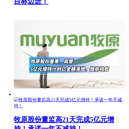
目标迈进！
牧原股份董监高21天完成5亿元增
持！承诺一年不减持！