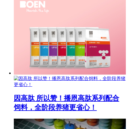
因高肽 所以赞！播恩高肽系列配合
饲料，全阶段养猪更省心！