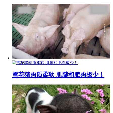
雪花猪肉质柔软 肌腱和肥肉极少！