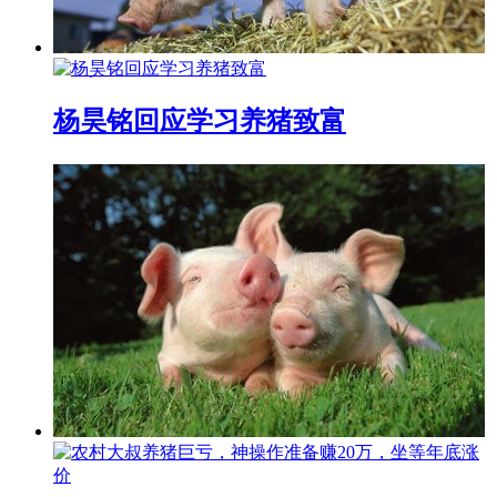
杨昊铭回应学习养猪致富