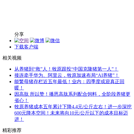
分享
下载客户端
相关视频
从养猪到“救”人！牧原跟投“中国克隆猪第一人”！
接连牵手华为、阿里云，牧原加速布局“AI养猪”！
能繁母猪存栏近五年最低！业内：四季度或迎真正回
暖！
因高肽 所以赞！播恩高肽系列配合饲料，全阶段养猪更
省心！
牧原养猪成本五年累计下降4.4元/公斤左右！进一步深挖
600元降本空间！未来将向10元/公斤以下的成本目标迈
进！
精彩推荐